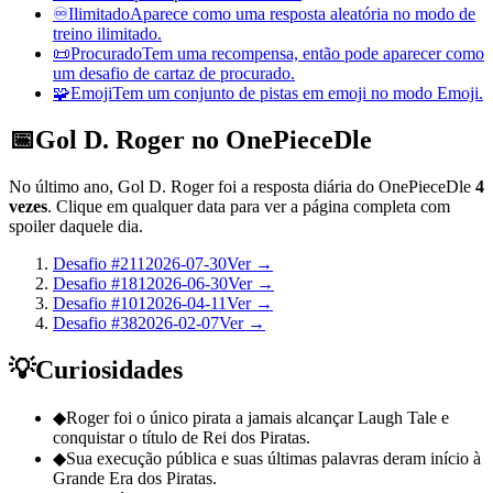
♾️
Ilimitado
Aparece como uma resposta aleatória no modo de
treino ilimitado.
📜
Procurado
Tem uma recompensa, então pode aparecer como
um desafio de cartaz de procurado.
🧩
Emoji
Tem um conjunto de pistas em emoji no modo Emoji.
📅
Gol D. Roger no OnePieceDle
No último ano, Gol D. Roger foi a resposta diária do OnePieceDle
4
vezes
. Clique em qualquer data para ver a página completa com
spoiler daquele dia.
Desafio #211
2026-07-30
Ver →
Desafio #181
2026-06-30
Ver →
Desafio #101
2026-04-11
Ver →
Desafio #38
2026-02-07
Ver →
💡
Curiosidades
◆
Roger foi o único pirata a jamais alcançar Laugh Tale e
conquistar o título de Rei dos Piratas.
◆
Sua execução pública e suas últimas palavras deram início à
Grande Era dos Piratas.