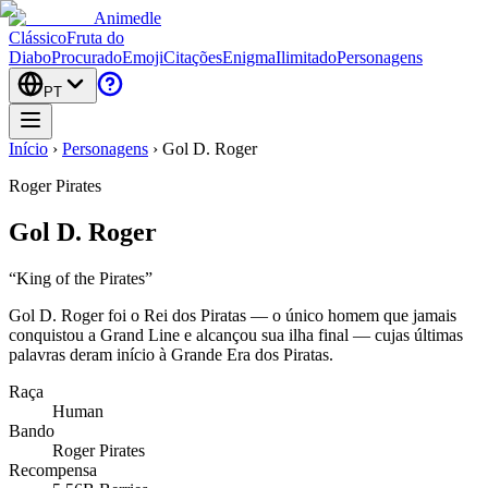
Animedle
Clássico
Fruta do
Diabo
Procurado
Emoji
Citações
Enigma
Ilimitado
Personagens
PT
Início
›
Personagens
›
Gol D. Roger
Roger Pirates
Gol D. Roger
“
King of the Pirates
”
Gol D. Roger foi o Rei dos Piratas — o único homem que jamais
conquistou a Grand Line e alcançou sua ilha final — cujas últimas
palavras deram início à Grande Era dos Piratas.
Raça
Human
Bando
Roger Pirates
Recompensa