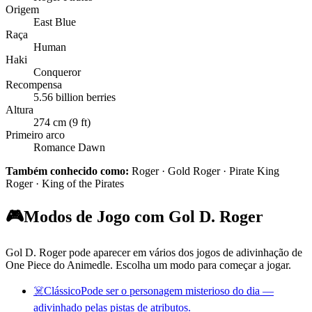
Origem
East Blue
Raça
Human
Haki
Conqueror
Recompensa
5.56 billion berries
Altura
274 cm (9 ft)
Primeiro arco
Romance Dawn
Também conhecido como:
Roger · Gold Roger · Pirate King
Roger · King of the Pirates
🎮
Modos de Jogo com Gol D. Roger
Gol D. Roger pode aparecer em vários dos jogos de adivinhação de
One Piece do Animedle. Escolha um modo para começar a jogar.
☠️
Clássico
Pode ser o personagem misterioso do dia —
adivinhado pelas pistas de atributos.