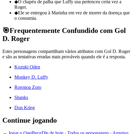
◆
O chapéu de palha que Luffy usa pertenceu certa vez a
Roger.
◆
Ele se entregou à Marinha em vez de morrer da doença que
o consumia.
🎯
Frequentemente Confundido com Gol
D. Roger
Estes personagens compartilham vários atributos com Gol D. Roger
e são as tentativas erradas mais prováveis quando ele é a resposta.
Kozuki Oden
Monkey D. Luffy
Roronoa Zoro
Shanks
Don Krieg
Continue jogando
→
Jogar o OnePieceDle de hoje
·
Todos os personagens
·
Arquivo