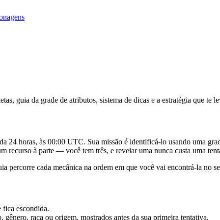
onagens
s, guia da grade de atributos, sistema de dicas e a estratégia que te le
 24 horas, às 00:00 UTC. Sua missão é identificá-lo usando uma grade 
 um recurso à parte — você tem três, e revelar uma nunca custa uma tent
uia percorre cada mecânica na ordem em que você vai encontrá-la no se
 fica escondida.
 gênero, raça ou origem, mostrados antes da sua primeira tentativa.