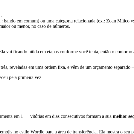
.
.: bando em comum) ou uma categoria relacionada (ex.: Zoan Mítico vs
 é maior ou menor, no caso de números.
 vai ficando nítida em etapas conforme você tenta, então o contorno ao
três, reveladas em uma ordem fixa, e vêm de um orçamento separado —
ceu pela primeira vez
 aumenta em 1 — vitórias em dias consecutivos formam a sua
melhor se
ojis no estilo Wordle para a área de transferência. Ela mostra o seu pa