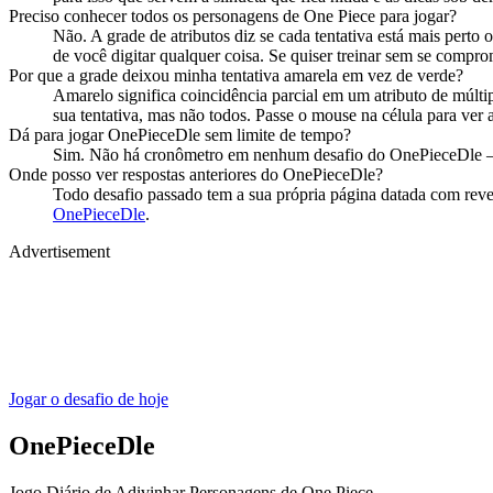
Preciso conhecer todos os personagens de One Piece para jogar?
Não. A grade de atributos diz se cada tentativa está mais pert
de você digitar qualquer coisa. Se quiser treinar sem se compro
Por que a grade deixou minha tentativa amarela em vez de verde?
Amarelo significa coincidência parcial em um atributo de múlti
sua tentativa, mas não todos. Passe o mouse na célula para ver 
Dá para jogar OnePieceDle sem limite de tempo?
Sim. Não há cronômetro em nenhum desafio do OnePieceDle — lev
Onde posso ver respostas anteriores do OnePieceDle?
Todo desafio passado tem a sua própria página datada com revel
OnePieceDle
.
Advertisement
Jogar o desafio de hoje
OnePieceDle
Jogo Diário de Adivinhar Personagens de One Piece