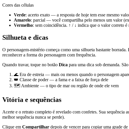
Cores das células
Verde
: acerto exato — a resposta de hoje tem esse mesmo valor
Amarelo
: parcial — você compartilha pelo menos um valor (ex
Vermelho
: sem coincidência. ↑ / ↓ indica que o valor correto
Silhueta e dicas
O personagem-mistério começa como uma silhueta bastante borrada. Ela
reconhecer a forma do personagem com frequência.
Quando travar, toque no botão
Dica
para uma dica sob demanda. São 
🌊 Era de estreia — mais ou menos quando o personagem apare
👑 Classe de poder — a fama e a faixa de força dele
🗺️ Ambiente — o tipo de mar ou região de onde ele vem
Vitória e sequências
Acerte e o retrato completo é revelado com confetes. Sua sequência
melhor sequência nunca se perde).
Clique em
Compartilhar
depois de vencer para copiar uma grade de em