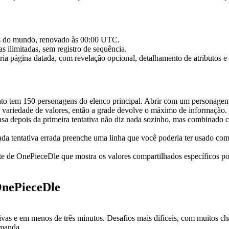
es do mundo, renovado às 00:00 UTC.
 ilimitadas, sem registro de sequência.
ia página datada, com revelação opcional, detalhamento de atributos e
o tem 150 personagens do elenco principal. Abrir com um personagem
variedade de valores, então a grade devolve o máximo de informação.
 depois da primeira tentativa não diz nada sozinho, mas combinado com
da tentativa errada preenche uma linha que você poderia ter usado com 
e de OnePieceDle que mostra os valores compartilhados específicos por 
OnePieceDle
ivas e em menos de três minutos. Desafios mais difíceis, com muitos ch
emanda.