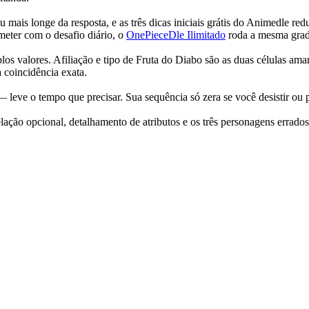
o ou mais longe da resposta, e as três dicas iniciais grátis do Animed
meter com o desafio diário, o
OnePieceDle Ilimitado
roda a mesma grad
plos valores. Afiliação e tipo de Fruta do Diabo são as duas células a
a coincidência exata.
e o tempo que precisar. Sua sequência só zera se você desistir ou pe
ação opcional, detalhamento de atributos e os três personagens errados