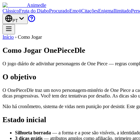
Animedle
Clássico
Fruta do Diabo
Procurado
Emoji
Citações
Enigma
Ilimitado
Pers
PT
Início
›
Como Jogar
Como Jogar OnePieceDle
O jogo diário de adivinhar personagens de One Piece — regras completa
O objetivo
O OnePieceDle traz um novo personagem-mistério de One Piece a cada
dicas progressivas. Você tem dez tentativas por desafio. As dicas são
Não há cronômetro, sistema de vidas nem punição por desistir. Este g
Estado inicial
Silhueta borrada
— a forma e a pose são visíveis, a identidade
3 dicas grátis
— atributos amplos como afiliação, primeiro arco,