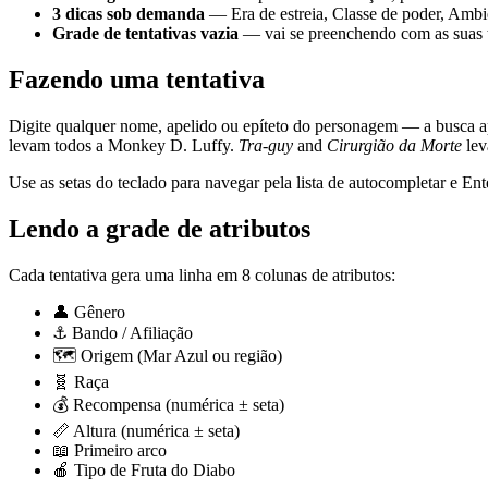
3 dicas sob demanda
— Era de estreia, Classe de poder, Ambi
Grade de tentativas vazia
— vai se preenchendo com as suas t
Fazendo uma tentativa
Digite qualquer nome, apelido ou epíteto do personagem — a busca
levam todos a Monkey D. Luffy.
Tra-guy
and
Cirurgião da Morte
lev
Use as setas do teclado para navegar pela lista de autocompletar e En
Lendo a grade de atributos
Cada tentativa gera uma linha em 8 colunas de atributos:
👤 Gênero
⚓ Bando / Afiliação
🗺️ Origem (Mar Azul ou região)
🧬 Raça
💰 Recompensa (numérica ± seta)
📏 Altura (numérica ± seta)
📖 Primeiro arco
🍎 Tipo de Fruta do Diabo