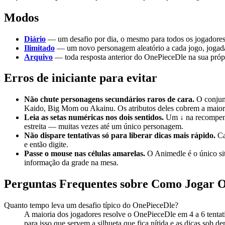
Modos
Diário
— um desafio por dia, o mesmo para todos os jogador
Ilimitado
— um novo personagem aleatório a cada jogo, jogadas
Arquivo
— toda resposta anterior do OnePieceDle na sua própr
Erros de iniciante para evitar
Não chute personagens secundários raros de cara.
O conjunt
Kaido, Big Mom ou Akainu. Os atributos deles cobrem a maior 
Leia as setas numéricas nos dois sentidos.
Um ↓ na recompensa
estreita — muitas vezes até um único personagem.
Não dispare tentativas só para liberar dicas mais rápido.
Ca
e então digite.
Passe o mouse nas células amarelas.
O Animedle é o único sit
informação da grade na mesa.
Perguntas Frequentes sobre Como Jogar 
Quanto tempo leva um desafio típico do OnePieceDle?
A maioria dos jogadores resolve o OnePieceDle em 4 a 6 tentat
para isso que servem a silhueta que fica nítida e as dicas sob d