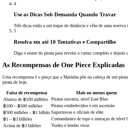
4
Use as Dicas Sob Demanda Quando Travar
Três dicas estão a um toque de distância e vêm de uma reserva
5
Resolva em até 10 Tentativas e Compartilhe
Diga o nome do pirata para revelar o cartaz completo e depois c
As Recompensas de One Piece Explicadas
Uma recompensa é o preço que a Marinha põe na cabeça de um pirata,
pirata de hoje.
Faixa de recompensa
Mais ou menos quem
Piratas novatos, nível East Blue
Abaixo de ฿100 milhões
Piratas estabelecidos e em ascensão
฿100 – ฿500 milhões
Supernovas e oficiais de elite
฿500 milhões – ฿1 bilhão
Comandantes de topo e ameaças de nível 
฿1 – ฿3 bilhões
Yonko e lendas vivas
Acima de ฿3 bilhões