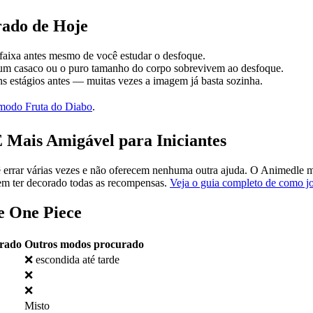
rado de Hoje
aixa antes mesmo de você estudar o desfoque.
um casaco ou o puro tamanho do corpo sobrevivem ao desfoque.
uns estágios antes — muitas vezes a imagem já basta sozinha.
modo Fruta do Diabo
.
Mais Amigável para Iniciantes
errar várias vezes e não oferecem nenhuma outra ajuda. O Animedle mos
sem ter decorado todas as recompensas.
Veja o guia completo de como j
e One Piece
rado
Outros modos procurado
❌ escondida até tarde
❌
❌
Misto