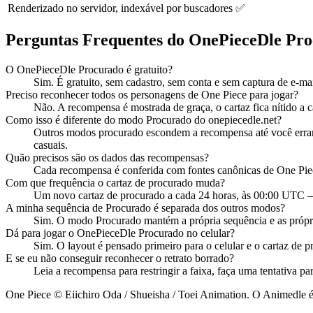
Renderizado no servidor, indexável por buscadores
✅
Perguntas Frequentes do OnePieceDle Pr
O OnePieceDle Procurado é gratuito?
Sim. É gratuito, sem cadastro, sem conta e sem captura de e-mai
Preciso reconhecer todos os personagens de One Piece para jogar?
Não. A recompensa é mostrada de graça, o cartaz fica nítido a c
Como isso é diferente do modo Procurado do onepiecedle.net?
Outros modos procurado escondem a recompensa até você errar v
casuais.
Quão precisos são os dados das recompensas?
Cada recompensa é conferida com fontes canônicas de One Pie
Com que frequência o cartaz de procurado muda?
Um novo cartaz de procurado a cada 24 horas, às 00:00 UTC — 
A minha sequência de Procurado é separada dos outros modos?
Sim. O modo Procurado mantém a própria sequência e as própria
Dá para jogar o OnePieceDle Procurado no celular?
Sim. O layout é pensado primeiro para o celular e o cartaz de p
E se eu não conseguir reconhecer o retrato borrado?
Leia a recompensa para restringir a faixa, faça uma tentativa p
One Piece © Eiichiro Oda / Shueisha / Toei Animation. O Animedle é u