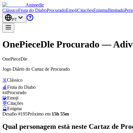
Animedle
Clássico
Fruta do Diabo
Procurado
Emoji
Citações
Enigma
Ilimitado
Pers
PT
OnePieceDle Procurado — Adiv
One
Piece
Dle
Jogo Diário do Cartaz de Procurado
☠️
Clássico
🍎
Fruta do Diabo
📜
Procurado
🧩
Emoji
💬
Citações
🔮
Enigma
Desafio #195
Próximo em
15h 55m
Qual personagem está neste
Cartaz de Pro