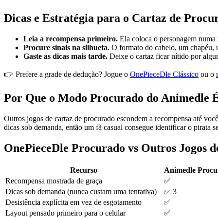
Dicas e Estratégia para o Cartaz de Procu
Leia a recompensa primeiro.
Ela coloca o personagem numa f
Procure sinais na silhueta.
O formato do cabelo, um chapéu, 
Gaste as dicas mais tarde.
Deixe o cartaz ficar nítido por alg
👉 Prefere a grade de dedução? Jogue o
OnePieceDle Clássico
ou o
Por Que o Modo Procurado do Animedle É 
Outros jogos de cartaz de procurado escondem a recompensa até você 
dicas sob demanda, então um fã casual consegue identificar o pirata 
OnePieceDle Procurado vs Outros Jogos d
Recurso
Animedle Procu
Recompensa mostrada de graça
✅
Dicas sob demanda (nunca custam uma tentativa)
✅ 3
Desistência explícita em vez de esgotamento
✅
Layout pensado primeiro para o celular
✅