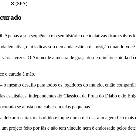
❌ (SPA)
ocurado
l. Apenas a sua sequência e o seu histórico de tentativas ficam salvos 
ada tentativa, e três dicas sob demanda estão à disposição quando você 
árias vezes. O Animedle a mostra de graça desde o início e ainda dá d
ce e curada à mão.
o mesmo desafio para todos os jogadores do mundo, então compartilhar
s estatísticas, independentes do Clássico, da Fruta do Diabo e do Eni
rocurado se ajusta para caber em telas pequenas.
ara deixar o cartaz mais nítido e toque numa dica — a imagem fica mais c
m projeto feito por fãs e não tem vínculo nem é endossado pelos deten