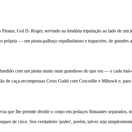
Piratas, Gol D. Roger, servindo na lendária tripulação ao lado de um
 própria — um pirata-palhaço espalhafatoso e trapaceiro, de grandes 
ndido com um pirata muito mais grandioso do que era — e cada mal-en
ação de caça-recompensas Cross Guild com Crocodile e Mihawk e, para 
a que lhe permite dividir o corpo em pedaços flutuantes separados, t
 truques de circo. Seu verdadeiro 'poder', porém, talvez seja simplesmen