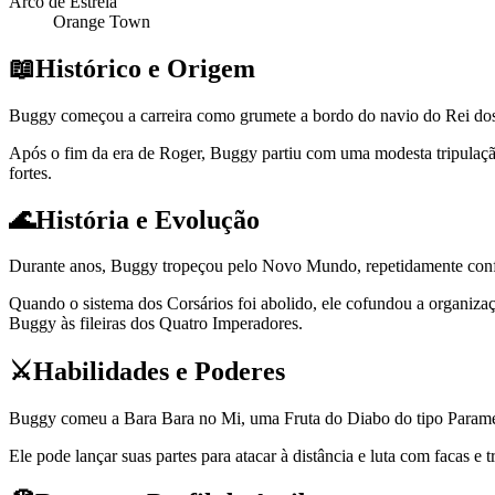
Arco de Estreia
Orange Town
📖
Histórico e Origem
Buggy começou a carreira como grumete a bordo do navio do Rei dos 
Após o fim da era de Roger, Buggy partiu com uma modesta tripulação
fortes.
🌊
História e Evolução
Durante anos, Buggy tropeçou pelo Novo Mundo, repetidamente confu
Quando o sistema dos Corsários foi abolido, ele cofundou a organiz
Buggy às fileiras dos Quatro Imperadores.
⚔️
Habilidades e Poderes
Buggy comeu a Bara Bara no Mi, uma Fruta do Diabo do tipo Parameci
Ele pode lançar suas partes para atacar à distância e luta com facas e