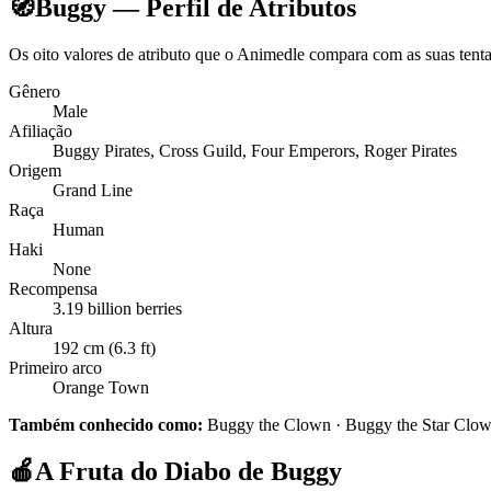
🧭
Buggy — Perfil de Atributos
Os oito valores de atributo que o Animedle compara com as suas tent
Gênero
Male
Afiliação
Buggy Pirates, Cross Guild, Four Emperors, Roger Pirates
Origem
Grand Line
Raça
Human
Haki
None
Recompensa
3.19 billion berries
Altura
192 cm (6.3 ft)
Primeiro arco
Orange Town
Também conhecido como:
Buggy the Clown · Buggy the Star Clown
🍎
A Fruta do Diabo de Buggy