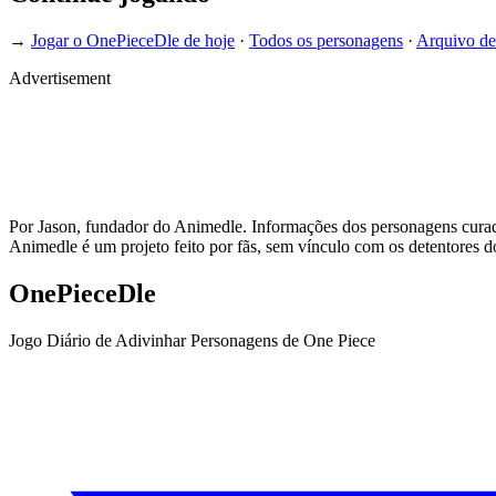
→
Jogar o OnePieceDle de hoje
·
Todos os personagens
·
Arquivo de
Advertisement
Por Jason, fundador do Animedle. Informações dos personagens curada
Animedle é um projeto feito por fãs, sem vínculo com os detentores do
OnePieceDle
Jogo Diário de Adivinhar Personagens de One Piece