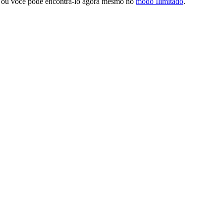
 — ou você pode encontrá-lo agora mesmo no
modo Ilimitado
.