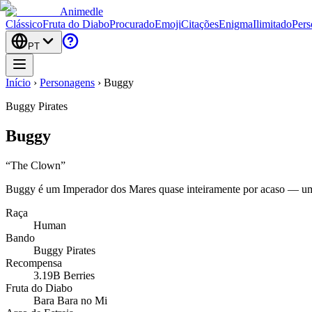
Animedle
Clássico
Fruta do Diabo
Procurado
Emoji
Citações
Enigma
Ilimitado
Pers
PT
Início
›
Personagens
›
Buggy
Buggy Pirates
Buggy
“
The Clown
”
Buggy é um Imperador dos Mares quase inteiramente por acaso — um p
Raça
Human
Bando
Buggy Pirates
Recompensa
3.19B Berries
Fruta do Diabo
Bara Bara no Mi