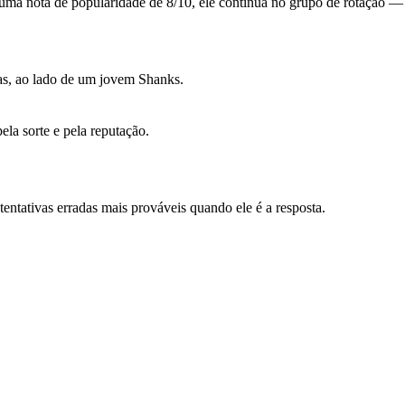
 uma nota de popularidade de 8/10, ele continua no grupo de rotação
as, ao lado de um jovem Shanks.
la sorte e pela reputação.
entativas erradas mais prováveis quando ele é a resposta.