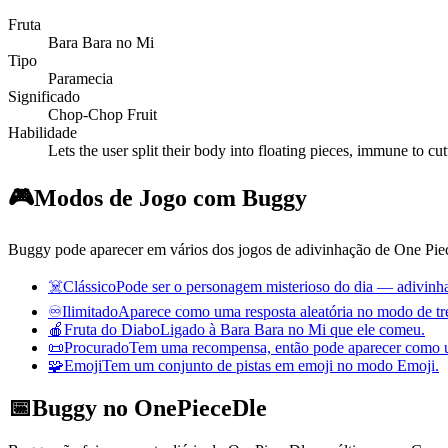
Fruta
Bara Bara no Mi
Tipo
Paramecia
Significado
Chop-Chop Fruit
Habilidade
Lets the user split their body into floating pieces, immune to cut
🎮
Modos de Jogo com Buggy
Buggy pode aparecer em vários dos jogos de adivinhação de One Pie
☠️
Clássico
Pode ser o personagem misterioso do dia — adivinhad
♾️
Ilimitado
Aparece como uma resposta aleatória no modo de tre
🍎
Fruta do Diabo
Ligado à Bara Bara no Mi que ele comeu.
📜
Procurado
Tem uma recompensa, então pode aparecer como um
🧩
Emoji
Tem um conjunto de pistas em emoji no modo Emoji.
📅
Buggy no OnePieceDle