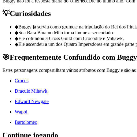
Buggy não foi a resposta diária do OnePieceDle no último ano. Com
💡
Curiosidades
◆
Buggy já serviu como grumete na tripulação do Rei dos Pirat
◆
Sua Bara Bara no Mi o torna imune a ser cortado.
◆
Ele cofundou a Cross Guild com Crocodile e Mihawk.
◆
Ele ascendeu a um dos Quatro Imperadores em grande parte pe
🎯
Frequentemente Confundido com Buggy
Estes personagens compartilham vários atributos com Buggy e são as t
Crocus
Dracule Mihawk
Edward Newgate
Wapol
Bartolomeo
Continue jogando