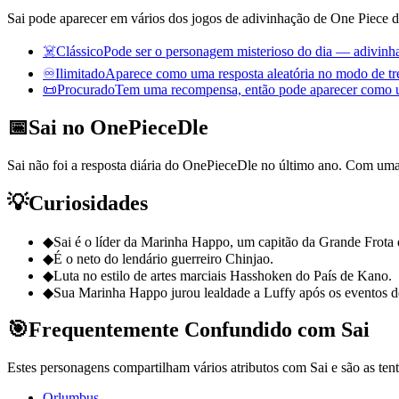
Sai pode aparecer em vários dos jogos de adivinhação de One Piece 
☠️
Clássico
Pode ser o personagem misterioso do dia — adivinhad
♾️
Ilimitado
Aparece como uma resposta aleatória no modo de tre
📜
Procurado
Tem uma recompensa, então pode aparecer como um
📅
Sai no OnePieceDle
Sai não foi a resposta diária do OnePieceDle no último ano. Com um
💡
Curiosidades
◆
Sai é o líder da Marinha Happo, um capitão da Grande Frota
◆
É o neto do lendário guerreiro Chinjao.
◆
Luta no estilo de artes marciais Hasshoken do País de Kano.
◆
Sua Marinha Happo jurou lealdade a Luffy após os eventos d
🎯
Frequentemente Confundido com Sai
Estes personagens compartilham vários atributos com Sai e são as tent
Orlumbus