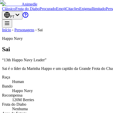
Animedle
Clássico
Fruta do Diabo
Procurado
Emoji
Citações
Enigma
Ilimitado
Pers
PT
Início
›
Personagens
›
Sai
Happo Navy
Sai
“
13th Happo Navy Leader
”
Sai é o líder da Marinha Happo e um capitão da Grande Frota do Cha
Raça
Human
Bando
Happo Navy
Recompensa
120M Berries
Fruta do Diabo
Nenhuma