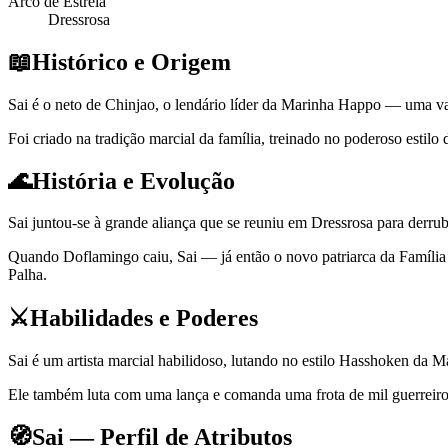
Arco de Estreia
Dressrosa
📖
Histórico e Origem
Sai é o neto de Chinjao, o lendário líder da Marinha Happo — uma va
Foi criado na tradição marcial da família, treinado no poderoso estil
🌊
História e Evolução
Sai juntou-se à grande aliança que se reuniu em Dressrosa para derr
Quando Doflamingo caiu, Sai — já então o novo patriarca da Família
Palha.
⚔️
Habilidades e Poderes
Sai é um artista marcial habilidoso, lutando no estilo Hasshoken da
Ele também luta com uma lança e comanda uma frota de mil guerreiro
🧭
Sai — Perfil de Atributos