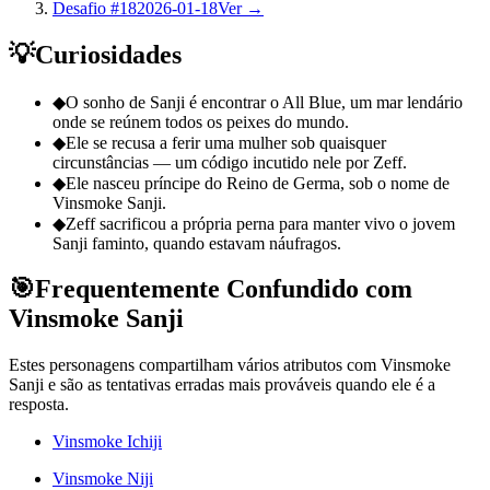
Desafio #18
2026-01-18
Ver →
💡
Curiosidades
◆
O sonho de Sanji é encontrar o All Blue, um mar lendário
onde se reúnem todos os peixes do mundo.
◆
Ele se recusa a ferir uma mulher sob quaisquer
circunstâncias — um código incutido nele por Zeff.
◆
Ele nasceu príncipe do Reino de Germa, sob o nome de
Vinsmoke Sanji.
◆
Zeff sacrificou a própria perna para manter vivo o jovem
Sanji faminto, quando estavam náufragos.
🎯
Frequentemente Confundido com
Vinsmoke Sanji
Estes personagens compartilham vários atributos com Vinsmoke
Sanji e são as tentativas erradas mais prováveis quando ele é a
resposta.
Vinsmoke Ichiji
Vinsmoke Niji