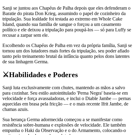
Sanji se juntou aos Chapéus de Palha depois que eles defenderam o
Baratie do pirata Don Krieg, assumindo o papel de cozinheiro da
tripulação. Sua lealdade foi testada ao extremo em Whole Cake
Island, quando sua família de sangue o forçou a um casamento
político e ele deixou a tripulação para poupá-los — só para Luffy se
recusar a zarpar sem ele.
Escolhendo os Chapéus de Palha em vez da própria família, Sanji se
tornou um dos lutadores mais fortes da tripulação, seu poder afiado
tanto pelo treinamento brutal da infância quanto pelos dons latentes
de sua linhagem Germa.
⚔️
Habilidades e Poderes
Sanji luta exclusivamente com chutes, mantendo as mãos a salvo
para cozinhar. Seu estilo autointitulado 'Perna Negra' baseia-se em
velocidade e força avassaladoras, e inclui o Diable Jambe — pernas
aquecidas em brasa pela fricção — e o mais recente Ifrit Jambe, de
chamas azuis.
Sua herança Germa adormecida começou a se manifestar como
resistência sobre-humana e explosões de velocidade. Ele também
empunha o Haki da Observação e o do Armamento, colocando-o