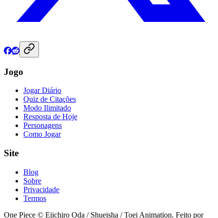
Jogo
Jogar Diário
Quiz de Citações
Modo Ilimitado
Resposta de Hoje
Personagens
Como Jogar
Site
Blog
Sobre
Privacidade
Termos
One Piece © Eiichiro Oda / Shueisha / Toei Animation. Feito por