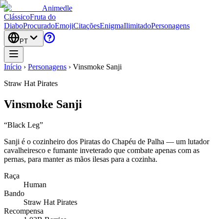
Animedle
Clássico
Fruta do
Diabo
Procurado
Emoji
Citações
Enigma
Ilimitado
Personagens
PT
Início
›
Personagens
›
Vinsmoke Sanji
Straw Hat Pirates
Vinsmoke Sanji
“
Black Leg
”
Sanji é o cozinheiro dos Piratas do Chapéu de Palha — um lutador
cavalheiresco e fumante inveterado que combate apenas com as
pernas, para manter as mãos ilesas para a cozinha.
Raça
Human
Bando
Straw Hat Pirates
Recompensa