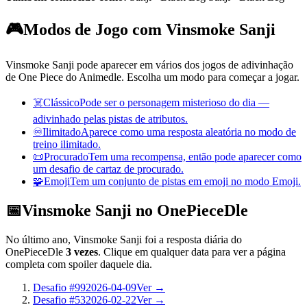
🎮
Modos de Jogo com Vinsmoke Sanji
Vinsmoke Sanji pode aparecer em vários dos jogos de adivinhação
de One Piece do Animedle. Escolha um modo para começar a jogar.
☠️
Clássico
Pode ser o personagem misterioso do dia —
adivinhado pelas pistas de atributos.
♾️
Ilimitado
Aparece como uma resposta aleatória no modo de
treino ilimitado.
📜
Procurado
Tem uma recompensa, então pode aparecer como
um desafio de cartaz de procurado.
🧩
Emoji
Tem um conjunto de pistas em emoji no modo Emoji.
📅
Vinsmoke Sanji no OnePieceDle
No último ano, Vinsmoke Sanji foi a resposta diária do
OnePieceDle
3 vezes
. Clique em qualquer data para ver a página
completa com spoiler daquele dia.
Desafio #99
2026-04-09
Ver →
Desafio #53
2026-02-22
Ver →