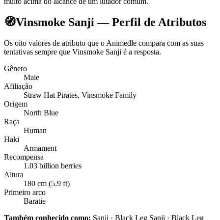
muito acima do alcance de um lutador comum.
🧭
Vinsmoke Sanji — Perfil de Atributos
Os oito valores de atributo que o Animedle compara com as suas
tentativas sempre que Vinsmoke Sanji é a resposta.
Gênero
Male
Afiliação
Straw Hat Pirates, Vinsmoke Family
Origem
North Blue
Raça
Human
Haki
Armament
Recompensa
1.03 billion berries
Altura
180 cm (5.9 ft)
Primeiro arco
Baratie
Também conhecido como:
Sanji · Black Leg Sanji · Black Leg