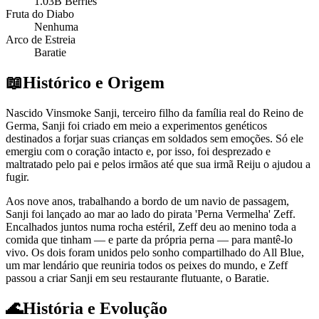
1.03B Berries
Fruta do Diabo
Nenhuma
Arco de Estreia
Baratie
📖
Histórico e Origem
Nascido Vinsmoke Sanji, terceiro filho da família real do Reino de
Germa, Sanji foi criado em meio a experimentos genéticos
destinados a forjar suas crianças em soldados sem emoções. Só ele
emergiu com o coração intacto e, por isso, foi desprezado e
maltratado pelo pai e pelos irmãos até que sua irmã Reiju o ajudou a
fugir.
Aos nove anos, trabalhando a bordo de um navio de passagem,
Sanji foi lançado ao mar ao lado do pirata 'Perna Vermelha' Zeff.
Encalhados juntos numa rocha estéril, Zeff deu ao menino toda a
comida que tinham — e parte da própria perna — para mantê-lo
vivo. Os dois foram unidos pelo sonho compartilhado do All Blue,
um mar lendário que reuniria todos os peixes do mundo, e Zeff
passou a criar Sanji em seu restaurante flutuante, o Baratie.
🌊
História e Evolução