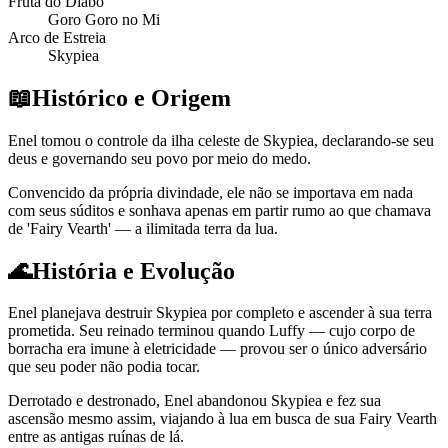
Fruta do Diabo
Goro Goro no Mi
Arco de Estreia
Skypiea
📖
Histórico e Origem
Enel tomou o controle da ilha celeste de Skypiea, declarando-se seu
deus e governando seu povo por meio do medo.
Convencido da própria divindade, ele não se importava em nada
com seus súditos e sonhava apenas em partir rumo ao que chamava
de 'Fairy Vearth' — a ilimitada terra da lua.
🌊
História e Evolução
Enel planejava destruir Skypiea por completo e ascender à sua terra
prometida. Seu reinado terminou quando Luffy — cujo corpo de
borracha era imune à eletricidade — provou ser o único adversário
que seu poder não podia tocar.
Derrotado e destronado, Enel abandonou Skypiea e fez sua
ascensão mesmo assim, viajando à lua em busca de sua Fairy Vearth
entre as antigas ruínas de lá.