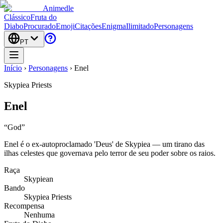
Animedle
Clássico
Fruta do
Diabo
Procurado
Emoji
Citações
Enigma
Ilimitado
Personagens
PT
Início
›
Personagens
›
Enel
Skypiea Priests
Enel
“
God
”
Enel é o ex-autoproclamado 'Deus' de Skypiea — um tirano das
ilhas celestes que governava pelo terror de seu poder sobre os raios.
Raça
Skypiean
Bando
Skypiea Priests
Recompensa
Nenhuma