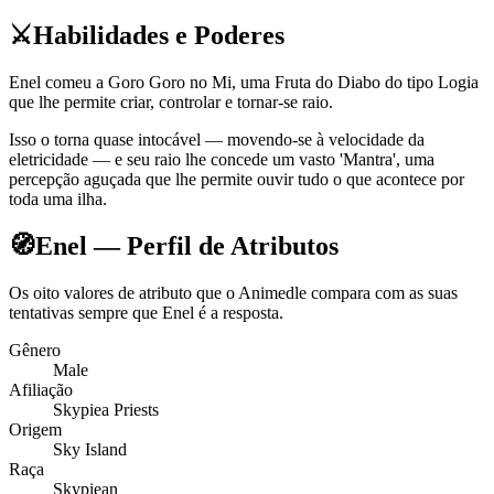
⚔️
Habilidades e Poderes
Enel comeu a Goro Goro no Mi, uma Fruta do Diabo do tipo Logia
que lhe permite criar, controlar e tornar-se raio.
Isso o torna quase intocável — movendo-se à velocidade da
eletricidade — e seu raio lhe concede um vasto 'Mantra', uma
percepção aguçada que lhe permite ouvir tudo o que acontece por
toda uma ilha.
🧭
Enel — Perfil de Atributos
Os oito valores de atributo que o Animedle compara com as suas
tentativas sempre que Enel é a resposta.
Gênero
Male
Afiliação
Skypiea Priests
Origem
Sky Island
Raça
Skypiean