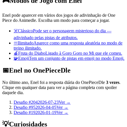
🎮
Modos de Jogo com Enel
Enel pode aparecer em vários dos jogos de adivinhação de One
Piece do Animedle. Escolha um modo para começar a jogar.
☠️
Clássico
Pode ser o personagem misterioso do dia —
adivinhado pelas pistas de atributos.
♾️
Ilimitado
Aparece como uma resposta aleatória no modo de
treino ilimitado.
🍎
Fruta do Diabo
Ligado à Goro Goro no Mi que ele comeu.
🧩
Emoji
Tem um conjunto de pistas em emoji no modo Emoji.
📅
Enel no OnePieceDle
No último ano, Enel foi a resposta diária do OnePieceDle
3 vezes
.
Clique em qualquer data para ver a página completa com spoiler
daquele dia.
Desafio #204
2026-07-23
Ver →
Desafio #95
2026-04-05
Ver →
Desafio #19
2026-01-19
Ver →
💡
Curiosidades