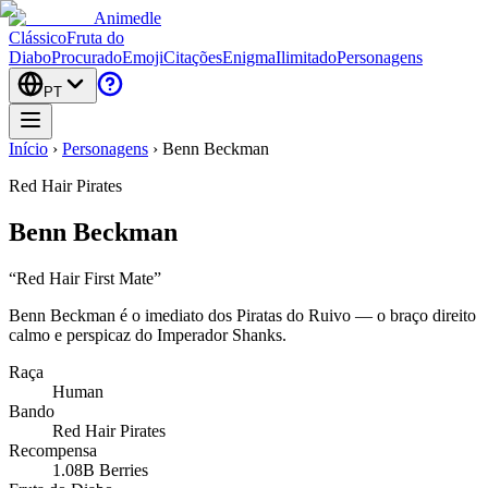
Animedle
Clássico
Fruta do
Diabo
Procurado
Emoji
Citações
Enigma
Ilimitado
Personagens
PT
Início
›
Personagens
›
Benn Beckman
Red Hair Pirates
Benn Beckman
“
Red Hair First Mate
”
Benn Beckman é o imediato dos Piratas do Ruivo — o braço direito
calmo e perspicaz do Imperador Shanks.
Raça
Human
Bando
Red Hair Pirates
Recompensa
1.08B Berries