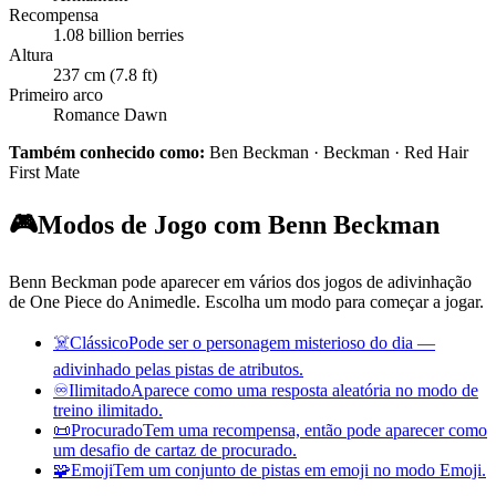
Recompensa
1.08 billion berries
Altura
237 cm (7.8 ft)
Primeiro arco
Romance Dawn
Também conhecido como:
Ben Beckman · Beckman · Red Hair
First Mate
🎮
Modos de Jogo com Benn Beckman
Benn Beckman pode aparecer em vários dos jogos de adivinhação
de One Piece do Animedle. Escolha um modo para começar a jogar.
☠️
Clássico
Pode ser o personagem misterioso do dia —
adivinhado pelas pistas de atributos.
♾️
Ilimitado
Aparece como uma resposta aleatória no modo de
treino ilimitado.
📜
Procurado
Tem uma recompensa, então pode aparecer como
um desafio de cartaz de procurado.
🧩
Emoji
Tem um conjunto de pistas em emoji no modo Emoji.