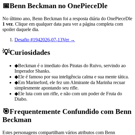
📅
Benn Beckman no OnePieceDle
No último ano, Benn Beckman foi a resposta diária do OnePieceDle
1 vez
. Clique em qualquer data para ver a página completa com
spoiler daquele dia.
Desafio #194
2026-07-13
Ver →
💡
Curiosidades
◆
Beckman é o imediato dos Piratas do Ruivo, servindo ao
Imperador Shanks.
◆
Ele é famoso por sua inteligência calma e sua mente tática.
◆
Em Marineford, ele fez um Almirante da Marinha recuar
simplesmente apontando seu rifle.
◆
Ele luta com um rifle, e não com um poder de Fruta do
Diabo.
🎯
Frequentemente Confundido com Benn
Beckman
Estes personagens compartilham vários atributos com Benn