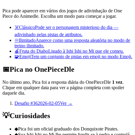
Pica pode aparecer em vários dos jogos de adivinhação de One
Piece do Animedle. Escolha um modo para começar a jogar.
☠️
Clássico
Pode ser o personagem misterioso do dia —
adivinhado pelas pistas de atributos.
♾️
Ilimitado
Aparece como uma resposta aleatória no modo de
treino ilimitado.
🍎
Fruta do Diabo
Ligado à Ishi Ishi no Mi que ele comeu.
🧩
Emoji
Tem um conjunto de pistas em emoji no modo Emoji.
📅
Pica no OnePieceDle
No último ano, Pica foi a resposta diária do OnePieceDle
1 vez
.
Clique em qualquer data para ver a página completa com spoiler
daquele dia.
Desafio #36
2026-02-05
Ver →
💡
Curiosidades
◆
Pica foi um oficial graduado dos Donquixote Pirates.
◆
Sua Ishi Ishi no Mi lhe permite fundir-se à pedra e controlá-