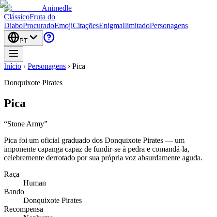
Animedle
Clássico
Fruta do
Diabo
Procurado
Emoji
Citações
Enigma
Ilimitado
Personagens
PT
Início
›
Personagens
›
Pica
Donquixote Pirates
Pica
“
Stone Army
”
Pica foi um oficial graduado dos Donquixote Pirates — um
imponente capanga capaz de fundir-se à pedra e comandá-la,
celebremente derrotado por sua própria voz absurdamente aguda.
Raça
Human
Bando
Donquixote Pirates
Recompensa