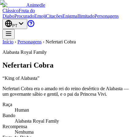
Animedle
Clássico
Fruta do
Diabo
Procurado
Emoji
Citações
Enigma
Ilimitado
Personagens
PT
Início
›
Personagens
›
Nefertari Cobra
Alabasta Royal Family
Nefertari Cobra
“
King of Alabasta
”
Nefertari Cobra era o amado rei do reino desértico de Alabasta —
um governante sábio e gentil, e o pai da Princesa Vivi.
Raça
Human
Bando
Alabasta Royal Family
Recompensa
Nenhuma