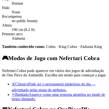
Human
Haki
None
Recompensa
no public bounty
Altura
190 cm (6.2 ft)
Primeiro arco
Alabasta
Também conhecido como:
Cobra · King Cobra · Alabasta King
🎮
Modos de Jogo com Nefertari Cobra
Nefertari Cobra pode aparecer em vários dos jogos de adivinhação
de One Piece do Animedle. Escolha um modo para começar a jogar.
☠️
Clássico
Pode ser o personagem misterioso do dia —
adivinhado pelas pistas de atributos.
♾️
Ilimitado
Aparece como uma resposta aleatória no modo de
treino ilimitado.