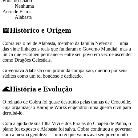
Fruta do Diabo
Nenhuma
Arco de Estreia
Alabasta
📖
Histórico e Origem
Cobra era o rei de Alabasta, membro da família Nefertari — uma
das vinte linhagens reais que fundaram o Governo Mundial, mas a
única que escolheu permanecer entre seu povo em vez de ascender
como Dragões Celestiais.
Governava Alabasta com profunda compaixão, querido por seus
súditos como um rei bondoso e dedicado.
🌊
História e Evolução
O reinado de Cobra foi quase destruído pelas tramas de Crocodile,
cuja organização Baroque Works engendrou uma guerra civil para
derrubá-lo.
Com a ajuda de sua filha Vivi e dos Piratas do Chapéu de Palha, o
plano foi exposto e Alabasta foi salva. Cobra continuou a governar
com a mesma gentileza — um rei que valorizava seu povo muito