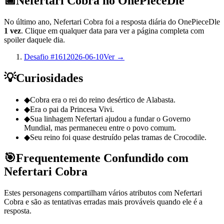
📅
Nefertari Cobra no OnePieceDle
No último ano, Nefertari Cobra foi a resposta diária do OnePieceDle
1 vez
. Clique em qualquer data para ver a página completa com
spoiler daquele dia.
Desafio #161
2026-06-10
Ver →
💡
Curiosidades
◆
Cobra era o rei do reino desértico de Alabasta.
◆
Era o pai da Princesa Vivi.
◆
Sua linhagem Nefertari ajudou a fundar o Governo
Mundial, mas permaneceu entre o povo comum.
◆
Seu reino foi quase destruído pelas tramas de Crocodile.
🎯
Frequentemente Confundido com
Nefertari Cobra
Estes personagens compartilham vários atributos com Nefertari
Cobra e são as tentativas erradas mais prováveis quando ele é a
resposta.