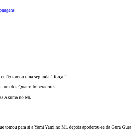
onagens
 então tomou uma segunda à força.
”
 a um dos Quatro Imperadores.
uas Akuma no Mi.
que tomou para si a Yami Yami no Mi, depois apoderou-se da Gura Gur