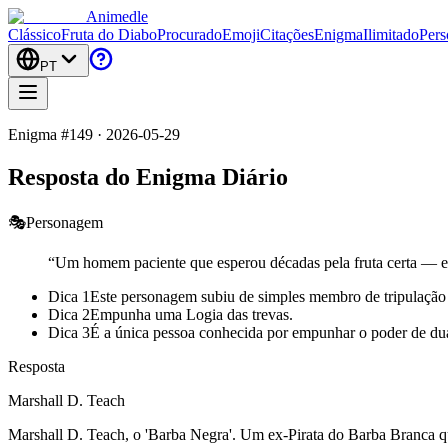
Animedle
Clássico
Fruta do Diabo
Procurado
Emoji
Citações
Enigma
Ilimitado
Pers
PT
Enigma #149 · 2026-05-29
Resposta do Enigma Diário
🎭
Personagem
“
Um homem paciente que esperou décadas pela fruta certa — e
Dica 1
Este personagem subiu de simples membro de tripulação
Dica 2
Empunha uma Logia das trevas.
Dica 3
É a única pessoa conhecida por empunhar o poder de d
Resposta
Marshall D. Teach
Marshall D. Teach, o 'Barba Negra'. Um ex-Pirata do Barba Branca 