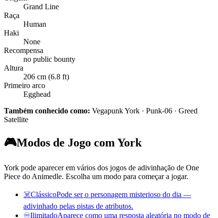
Grand Line
Raça
Human
Haki
None
Recompensa
no public bounty
Altura
206 cm (6.8 ft)
Primeiro arco
Egghead
Também conhecido como:
Vegapunk York · Punk-06 · Greed
Satellite
🎮
Modos de Jogo com York
York pode aparecer em vários dos jogos de adivinhação de One
Piece do Animedle. Escolha um modo para começar a jogar.
☠️
Clássico
Pode ser o personagem misterioso do dia —
adivinhado pelas pistas de atributos.
♾️
Ilimitado
Aparece como uma resposta aleatória no modo de