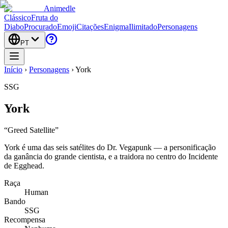
Animedle
Clássico
Fruta do
Diabo
Procurado
Emoji
Citações
Enigma
Ilimitado
Personagens
PT
Início
›
Personagens
›
York
SSG
York
“
Greed Satellite
”
York é uma das seis satélites do Dr. Vegapunk — a personificação
da ganância do grande cientista, e a traidora no centro do Incidente
de Egghead.
Raça
Human
Bando
SSG
Recompensa