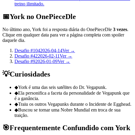
treino ilimitado.
📅
York no OnePieceDle
No último ano, York foi a resposta diária do OnePieceDle
3 vezes
.
Clique em qualquer data para ver a página completa com spoiler
daquele dia.
Desafio #104
2026-04-14
Ver →
Desafio #42
2026-02-11
Ver →
Desafio #9
2026-01-09
Ver →
💡
Curiosidades
◆
York é uma das seis satélites do Dr. Vegapunk.
◆
Ela personifica a faceta da personalidade de Vegapunk que
é a ganância.
◆
Traiu os outros Vegapunks durante o Incidente de Egghead.
◆
Buscou se tornar uma Nobre Mundial em troca de sua
traição.
🎯
Frequentemente Confundido com York