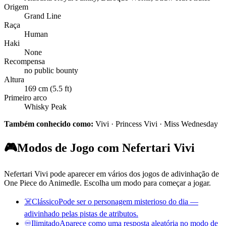
Origem
Grand Line
Raça
Human
Haki
None
Recompensa
no public bounty
Altura
169 cm (5.5 ft)
Primeiro arco
Whisky Peak
Também conhecido como:
Vivi · Princess Vivi · Miss Wednesday
🎮
Modos de Jogo com Nefertari Vivi
Nefertari Vivi pode aparecer em vários dos jogos de adivinhação de
One Piece do Animedle. Escolha um modo para começar a jogar.
☠️
Clássico
Pode ser o personagem misterioso do dia —
adivinhado pelas pistas de atributos.
♾️
Ilimitado
Aparece como uma resposta aleatória no modo de