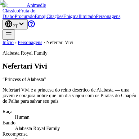
Animedle
Clássico
Fruta do
Diabo
Procurado
Emoji
Citações
Enigma
Ilimitado
Personagens
PT
Início
›
Personagens
›
Nefertari Vivi
Alabasta Royal Family
Nefertari Vivi
“
Princess of Alabasta
”
Nefertari Vivi é a princesa do reino desértico de Alabasta — uma
jovem e corajosa nobre que um dia viajou com os Piratas do Chapéu
de Palha para salvar seu país.
Raça
Human
Bando
Alabasta Royal Family
Recompensa