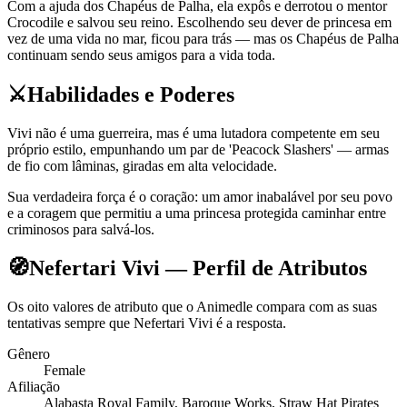
Com a ajuda dos Chapéus de Palha, ela expôs e derrotou o mentor
Crocodile e salvou seu reino. Escolhendo seu dever de princesa em
vez de uma vida no mar, ficou para trás — mas os Chapéus de Palha
continuam sendo seus amigos para a vida toda.
⚔️
Habilidades e Poderes
Vivi não é uma guerreira, mas é uma lutadora competente em seu
próprio estilo, empunhando um par de 'Peacock Slashers' — armas
de fio com lâminas, giradas em alta velocidade.
Sua verdadeira força é o coração: um amor inabalável por seu povo
e a coragem que permitiu a uma princesa protegida caminhar entre
criminosos para salvá-los.
🧭
Nefertari Vivi — Perfil de Atributos
Os oito valores de atributo que o Animedle compara com as suas
tentativas sempre que Nefertari Vivi é a resposta.
Gênero
Female
Afiliação
Alabasta Royal Family, Baroque Works, Straw Hat Pirates