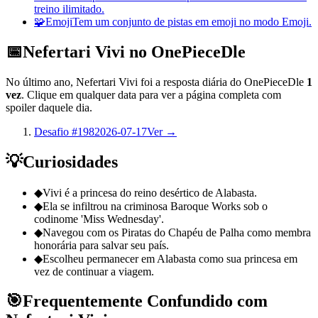
treino ilimitado.
🧩
Emoji
Tem um conjunto de pistas em emoji no modo Emoji.
📅
Nefertari Vivi no OnePieceDle
No último ano, Nefertari Vivi foi a resposta diária do OnePieceDle
1
vez
. Clique em qualquer data para ver a página completa com
spoiler daquele dia.
Desafio #198
2026-07-17
Ver →
💡
Curiosidades
◆
Vivi é a princesa do reino desértico de Alabasta.
◆
Ela se infiltrou na criminosa Baroque Works sob o
codinome 'Miss Wednesday'.
◆
Navegou com os Piratas do Chapéu de Palha como membra
honorária para salvar seu país.
◆
Escolheu permanecer em Alabasta como sua princesa em
vez de continuar a viagem.
🎯
Frequentemente Confundido com