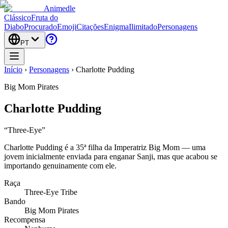
Animedle
Clássico
Fruta do
Diabo
Procurado
Emoji
Citações
Enigma
Ilimitado
Personagens
PT
Início
›
Personagens
›
Charlotte Pudding
Big Mom Pirates
Charlotte Pudding
“
Three-Eye
”
Charlotte Pudding é a 35ª filha da Imperatriz Big Mom — uma
jovem inicialmente enviada para enganar Sanji, mas que acabou se
importando genuinamente com ele.
Raça
Three-Eye Tribe
Bando
Big Mom Pirates
Recompensa