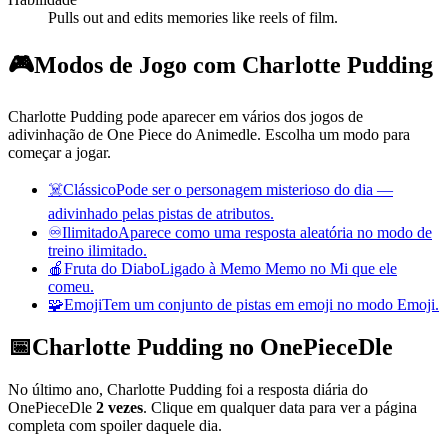
Pulls out and edits memories like reels of film.
🎮
Modos de Jogo com Charlotte Pudding
Charlotte Pudding pode aparecer em vários dos jogos de
adivinhação de One Piece do Animedle. Escolha um modo para
começar a jogar.
☠️
Clássico
Pode ser o personagem misterioso do dia —
adivinhado pelas pistas de atributos.
♾️
Ilimitado
Aparece como uma resposta aleatória no modo de
treino ilimitado.
🍎
Fruta do Diabo
Ligado à Memo Memo no Mi que ele
comeu.
🧩
Emoji
Tem um conjunto de pistas em emoji no modo Emoji.
📅
Charlotte Pudding no OnePieceDle
No último ano, Charlotte Pudding foi a resposta diária do
OnePieceDle
2 vezes
. Clique em qualquer data para ver a página
completa com spoiler daquele dia.