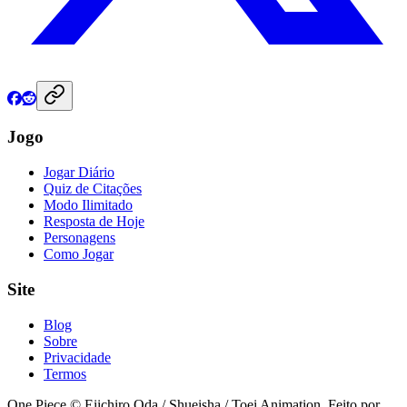
Jogo
Jogar Diário
Quiz de Citações
Modo Ilimitado
Resposta de Hoje
Personagens
Como Jogar
Site
Blog
Sobre
Privacidade
Termos
One Piece © Eiichiro Oda / Shueisha / Toei Animation. Feito por