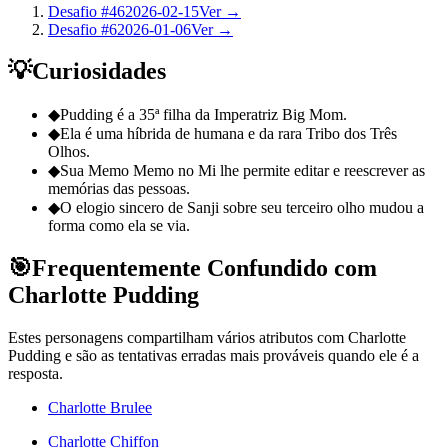
Desafio #46
2026-02-15
Ver →
Desafio #6
2026-01-06
Ver →
💡
Curiosidades
◆
Pudding é a 35ª filha da Imperatriz Big Mom.
◆
Ela é uma híbrida de humana e da rara Tribo dos Três
Olhos.
◆
Sua Memo Memo no Mi lhe permite editar e reescrever as
memórias das pessoas.
◆
O elogio sincero de Sanji sobre seu terceiro olho mudou a
forma como ela se via.
🎯
Frequentemente Confundido com
Charlotte Pudding
Estes personagens compartilham vários atributos com Charlotte
Pudding e são as tentativas erradas mais prováveis quando ele é a
resposta.
Charlotte Brulee
Charlotte Chiffon