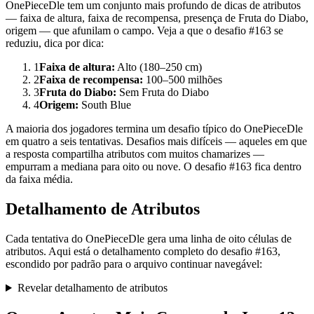
OnePieceDle tem um conjunto mais profundo de dicas de atributos
— faixa de altura, faixa de recompensa, presença de Fruta do Diabo,
origem — que afunilam o campo. Veja a que o desafio #163 se
reduziu, dica por dica:
1
Faixa de altura
:
Alto (180–250 cm)
2
Faixa de recompensa
:
100–500 milhões
3
Fruta do Diabo
:
Sem Fruta do Diabo
4
Origem
:
South Blue
A maioria dos jogadores termina um desafio típico do OnePieceDle
em quatro a seis tentativas. Desafios mais difíceis — aqueles em que
a resposta compartilha atributos com muitos chamarizes —
empurram a mediana para oito ou nove. O desafio #163 fica dentro
da faixa média.
Detalhamento de Atributos
Cada tentativa do OnePieceDle gera uma linha de oito células de
atributos. Aqui está o detalhamento completo do desafio #163,
escondido por padrão para o arquivo continuar navegável:
Revelar detalhamento de atributos