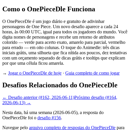
Como o OnePieceDle Funciona
O OnePieceDle é um jogo diário e gratuito de adivinhar
personagens de One Piece. Um novo desafio aparece a cada 24
horas, às 00:00 UTC, igual para todos os jogadores do mundo. Você
digita nomes de personagens e recebe um retorno de atributos
colorido — verde para acerto exato, amarelo para parcial, vermelho
para errado — em oito colunas. O toque do Animedle: três dicas
iniciais grátis, uma silhueta que fica nítida aos poucos, dez tentativas
com um orçamento separado de dicas grátis e tooltips que explicam
por que uma célula ficou amarela.
→
Jogar o OnePieceDle de hoje
·
Guia completo de como jogar
Desafios Relacionados do OnePieceDle
← Desafio anterior (#162, 2026-06-11)
Próximo desafio (#164,
2026-06-13) →
Nesta data, há uma semana (2026-06-05), a resposta do
OnePieceDle foi o
desafio #156
.
Navegue pelo
arquivo completo de respostas do OnePieceDle
para