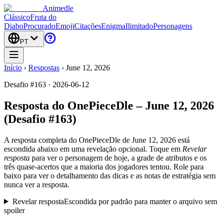
Animedle
Clássico
Fruta do
Diabo
Procurado
Emoji
Citações
Enigma
Ilimitado
Personagens
PT
Início
›
Respostas
›
June 12, 2026
Desafio #163 · 2026-06-12
Resposta do OnePieceDle – June 12, 2026
(Desafio #163)
A resposta completa do OnePieceDle de
June 12, 2026
está
escondida abaixo em uma revelação opcional. Toque em
Revelar
resposta
para ver o personagem de hoje, a grade de atributos e os
três quase-acertos que a maioria dos jogadores tentou. Role para
baixo para ver o detalhamento das dicas e as notas de estratégia sem
nunca ver a resposta.
Revelar resposta
Escondida por padrão para manter o arquivo sem
spoiler