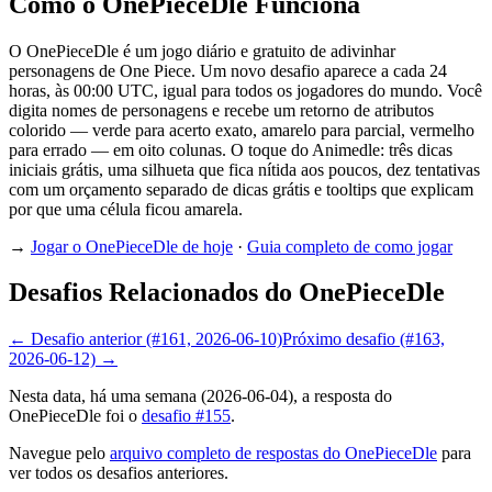
Como o OnePieceDle Funciona
O OnePieceDle é um jogo diário e gratuito de adivinhar
personagens de One Piece. Um novo desafio aparece a cada 24
horas, às 00:00 UTC, igual para todos os jogadores do mundo. Você
digita nomes de personagens e recebe um retorno de atributos
colorido — verde para acerto exato, amarelo para parcial, vermelho
para errado — em oito colunas. O toque do Animedle: três dicas
iniciais grátis, uma silhueta que fica nítida aos poucos, dez tentativas
com um orçamento separado de dicas grátis e tooltips que explicam
por que uma célula ficou amarela.
→
Jogar o OnePieceDle de hoje
·
Guia completo de como jogar
Desafios Relacionados do OnePieceDle
← Desafio anterior (#161, 2026-06-10)
Próximo desafio (#163,
2026-06-12) →
Nesta data, há uma semana (2026-06-04), a resposta do
OnePieceDle foi o
desafio #155
.
Navegue pelo
arquivo completo de respostas do OnePieceDle
para
ver todos os desafios anteriores.