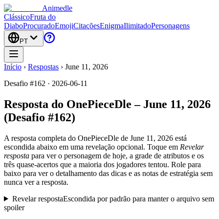
Animedle
Clássico
Fruta do
Diabo
Procurado
Emoji
Citações
Enigma
Ilimitado
Personagens
PT
Início
›
Respostas
›
June 11, 2026
Desafio #162 · 2026-06-11
Resposta do OnePieceDle – June 11, 2026
(Desafio #162)
A resposta completa do OnePieceDle de
June 11, 2026
está
escondida abaixo em uma revelação opcional. Toque em
Revelar
resposta
para ver o personagem de hoje, a grade de atributos e os
três quase-acertos que a maioria dos jogadores tentou. Role para
baixo para ver o detalhamento das dicas e as notas de estratégia sem
nunca ver a resposta.
Revelar resposta
Escondida por padrão para manter o arquivo sem
spoiler